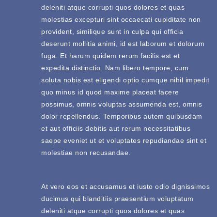
deleniti atque corrupti quos dolores et quas
molestias excepturi sint occaecati cupiditate non
provident, similique sunt in culpa qui officia
deserunt mollitia animi, id est laborum et dolorum
fuga. Et harum quidem rerum facilis est et
expedita distinctio. Nam libero tempore, cum
soluta nobis est eligendi optio cumque nihil impedit
quo minus id quod maxime placeat facere
possimus, omnis voluptas assumenda est, omnis
dolor repellendus. Temporibus autem quibusdam
et aut officiis debitis aut rerum necessitatibus
saepe eveniet ut et voluptates repudiandae sint et
molestiae non recusandae.
At vero eos et accusamus et iusto odio dignissimos
ducimus qui blanditiis praesentium voluptatum
deleniti atque corrupti quos dolores et quas