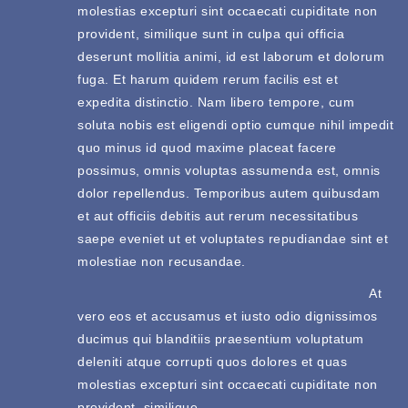
molestias excepturi sint occaecati cupiditate non
provident, similique sunt in culpa qui officia
deserunt mollitia animi, id est laborum et dolorum
fuga. Et harum quidem rerum facilis est et
expedita distinctio. Nam libero tempore, cum
soluta nobis est eligendi optio cumque nihil impedit
quo minus id quod maxime placeat facere
possimus, omnis voluptas assumenda est, omnis
dolor repellendus. Temporibus autem quibusdam
et aut officiis debitis aut rerum necessitatibus
saepe eveniet ut et voluptates repudiandae sint et
molestiae non recusandae.
At
vero eos et accusamus et iusto odio dignissimos
ducimus qui blanditiis praesentium voluptatum
deleniti atque corrupti quos dolores et quas
molestias excepturi sint occaecati cupiditate non
provident, similique