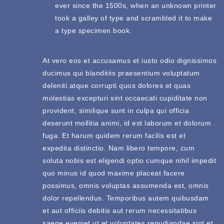
ever since the 1500s, when an unknown printer
took a galley of type and scrambled it to make
a type specimen book.
At vero eos et accusamus et iusto odio dignissimos
ducimus qui blanditiis praesentium voluptatum
deleniti atque corrupti quos dolores et quas
molestias excepturi sint occaecati cupiditate non
provident, similique sunt in culpa qui officia
deserunt mollitia animi, id est laborum et dolorum
fuga. Et harum quidem rerum facilis est et
expedita distinctio. Nam libero tempore, cum
soluta nobis est eligendi optio cumque nihil impedit
quo minus id quod maxime placeat facere
possimus, omnis voluptas assumenda est, omnis
dolor repellendus. Temporibus autem quibusdam
et aut officiis debitis aut rerum necessitatibus
saepe eveniet ut et voluptates repudiandae sint et